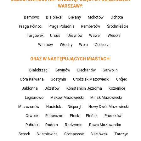
WARSZAWY:
Bemowo
Białołęka
Bielany
Mokotów
Ochota
Praga Północ
Praga Południe
Rembertów
Śródmieście
Targówek
Ursus
Ursynów
Wawer
Wesoła
Wilanów
Włochy
Wola
Żoliborz
ORAZ W NASTĘPUJĄCYCH MIASTACH:
Białobrzegi
Brwinów
Ciechanów
Garwolin
Góra Kalwaria
Gostynin
Grodzisk Mazowiecki
Grójec
Jabłonna
Józefów
Konstancin Jeziorna
Kozienice
Legionowo
Maków Mazowiecki
Mińsk Mazowiecki
Mszczonów
Nasielsk
Nieporęt
Nowy Dwór Mazowiecki
Otwock
Piaseczno
Płock
Płońsk
Pruszków
Pułtusk
Radom
Radzymin
Rawa Mazowiecka
Serock
Skierniewice
Sochaczew
Sulejówek
Tarczyn