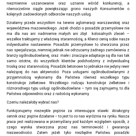
niezmiennie uszanowanie oraz uznanie wśród konkurencji, a
równocześnie ciągle powiększając grono naszych Konsumentów o
kolejnych zadowolonych odbiorców naszych usług.
Działamy przede wszystkim na terenie aglomeracji warszawskiej oraz
województwa mazowieckiego. Jeżeli chodzi o posadzki przemysłowe nie
ma dla nas ani nadmiernie małych ani zbyt kolosalnych zleceń –
wszelkie traktujemy z właściwą starannością, a Klienci cenią sobie nasze
indywidualne nastawienie. Posadzki przemysłowe to stworzona przez
nas specjalizacja, niemniej jednak nie odrzucamy żadnego zamówienia z
branży ogólnobudowlanej, oraz małe i znaczące adaptacje są dla nas tak
samo istotne, do wszystkich klientów podchodzimy z indywidualną
troską oraz starannością. Posadzki betonowe to jednakże nie jedyny rewir
należącej do nas aktywności. Poza usługami ogólnobudowlanymi z
przyjemnością wykonamy dla Państwa również wszelkiego typu
konstrukcje żelbetowe. Wszelkiego rodzaju konstrukcje żelbetowe i
różnorodnego typu usługi ogólnobudowlane – tym się zajmujemy, to dla
Państwa odpowiednio oraz z radością wykonamy.
Czemu należałoby wybrać nas?
Funkcjonujemy niezwykle prężnie za interesujące stawki. Atrakcyjny
cennik oraz prężne działanie – to jest to co nas wyróżnia na rynku. Nasza
praca jest realizowana w przemyślany pod każdym względem sposób, z
czego wynika stworzona przez nas terminowość i gwarancja
niezawodności. Zatem jeżeli tyko niezbędne Państwu posadzki