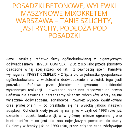
POSADZKI BETONOWE, WYLEWKI
MASZYNOWE MIXOKRETEM
WARSZAWA – TANIE SZLICHTY,
JASTRYCHY, PODŁOŻA POD
POSADZKI
Jeżeli szukają Państwo firmy ogólnobudowlanej z gigantycznym
doświadczeniem – INVEST COMPLEX – 2 Sp. z o.o. jako przedsiębiorstwo
osadzone w tej specjalizacji od lat, z pewnością spełni Państwa
wymagania. INVEST COMPLEX – 2 Sp. z o.o to jednostka gospodarcza
ogólnobudowlana z wieloletnim doświadczeniem, wskutek tego jeśli
poszukują Państwo przedsiębiorstwa z gwarancją solidności
wykonanych realizacji – stworzona przez nas propozycja na pewno
Państwa nie zawiedzie. Zarządzamy składem robotników, którzy są nie
wyłącznie} doświadczeni, jednakowoż również wysoce kwalifikowani
oraz profesjonalni – co przekłada się na wysoką jakość naszych
adaptacji. Od chwili kiedy jesteśmy na rynku – czyli od 1993 roku już
uznanie i respekt konkurencji, a w głównej mierze ogromne grono
Kontrahentów – co jest dla nas największym powodem do dumy.
Działamy w branży już od 1993 roku, przez cały ten czas zdobywając