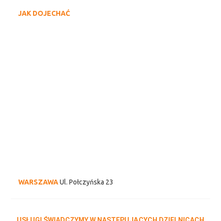
JAK DOJECHAĆ
WARSZAWA
Ul. Połczyńska 23
USŁUGI ŚWIADCZYMY W NASTĘPUJĄCYCH DZIELNICACH