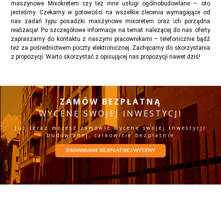
maszynowe Mixokretem czy też inne usługi ogólnobudowlane – oto
jesteśmy. Czekamy w gotowości na wszelkie zlecenia wymagające od
nas zadań typu posadzki maszynowe mixoretem oraz ich porządna
realizacja! Po szczegółowe informacje na temat należącej do nas oferty
zapraszamy do kontaktu z naszymi pracownikami – telefonicznie bądź
też za pośrednictwem poczty elektronicznej. Zachęcamy do skorzystania
z propozycji. Warto skorzystać z opisującej nas propozycji nawet dziś!
ZAMÓW BEZPŁATNĄ
WYCENĘ SWOJEJ INWESTYCJI
Już teraz możesz zamówić wycenę swojej inwestycji
budowlanej, całkowicie bezpłatnie
ZAMAWIANIE BEZPŁATNEJ WYCENY